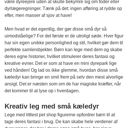
være dyreejere uden at skulle bekymre sig om foder eller
dyrlægeregninger. Tænk på det: ingen afføring at rydde op
efter, men masser af sjov at have!
Men hvad er det egentlig, der gør disse små dyr så
uimodståelige? For det første er de utroligt søde. Hver figur
har sin egen unikke personlighed og stil, hvilket gør dem til
perfekte samlerobjekter. Børn kan lege med dem og skabe
deres egne historier, hvilket stimulerer deres fantasi og
kreative evner. Det er som at have en mini dyrepark lige
ved hånden! Og lad os ikke glemme, hvordan disse små
kæledyr kan bringe en smil frem på selv den mest alvorlige
ansigt. Det er næsten som om de har magiske kræfter, når
det kommer til at lyse op i hverdagen.
Kreativ leg med små kæledyr
Lege med
littlest pet shop
figurerne opfordrer børn til at
tage deres fantasi i brug. De kan skabe hele verdener af