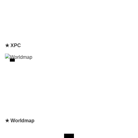
★ XPC
★ Worldmap