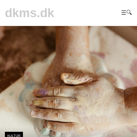
dkms.dk
☰
🔍
KULTUR