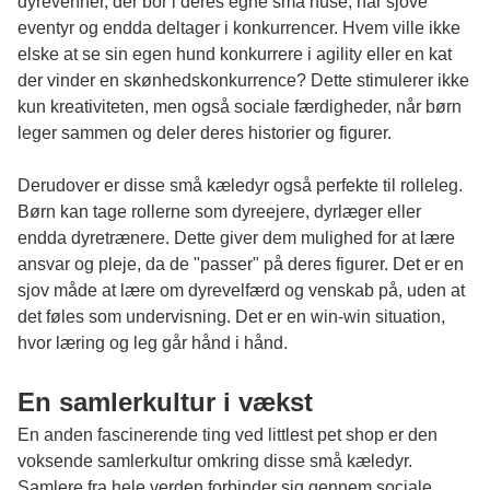
dyrevenner, der bor i deres egne små huse, har sjove
eventyr og endda deltager i konkurrencer. Hvem ville ikke
elske at se sin egen hund konkurrere i agility eller en kat
der vinder en skønhedskonkurrence? Dette stimulerer ikke
kun kreativiteten, men også sociale færdigheder, når børn
leger sammen og deler deres historier og figurer.
Derudover er disse små kæledyr også perfekte til rolleleg.
Børn kan tage rollerne som dyreejere, dyrlæger eller
endda dyretrænere. Dette giver dem mulighed for at lære
ansvar og pleje, da de "passer" på deres figurer. Det er en
sjov måde at lære om dyrevelfærd og venskab på, uden at
det føles som undervisning. Det er en win-win situation,
hvor læring og leg går hånd i hånd.
En samlerkultur i vækst
En anden fascinerende ting ved littlest pet shop er den
voksende samlerkultur omkring disse små kæledyr.
Samlere fra hele verden forbinder sig gennem sociale