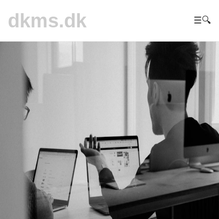
dkms.dk
☰
🔍