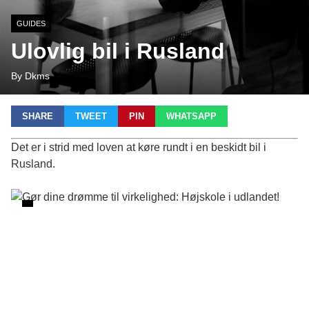
GUIDES
Ulovlig bil i Rusland
By Dkms
SHARE
TWEET
PIN
WHATSAPP
Det er i strid med loven at køre rundt i en beskidt bil i
Rusland.