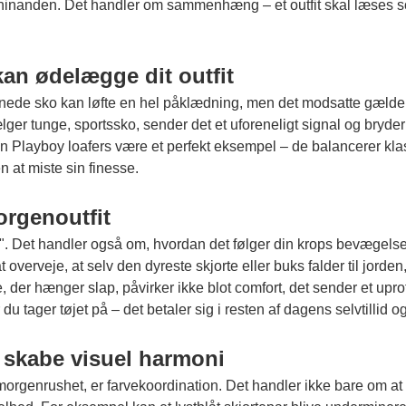
 hinanden. Det handler om sammenhæng – et outfit skal læses so
an ødelægge dit outfit
nede sko kan løfte en hel påklædning, men det modsatte gælder, 
ger tunge, sportssko, sender det et uforeneligt signal og bryde
an
Playboy loafers
være et perfekt eksempel – de balancerer klass
at miste sin finesse.
orgenoutfit
igt". Det handler også om, hvordan det følger din krops bevægel
rveje, at selv den dyreste skjorte eller buks falder til jorden, hvi
, der hænger slap, påvirker ikke blot comfort, det sender et upr
du tager tøjet på – det betaler sig i resten af dagens selvtillid o
 skabe visuel harmoni
rgenrushet, er farvekoordination. Det handler ikke bare om at u