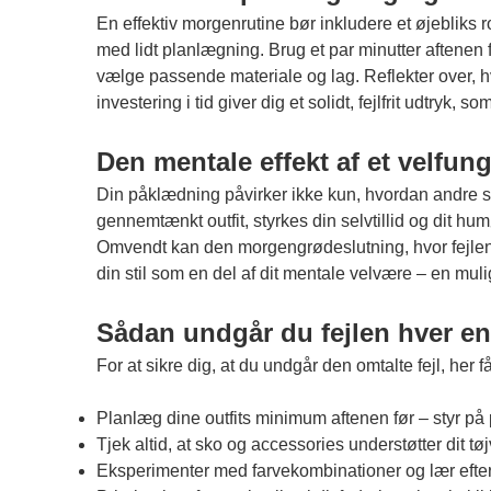
En effektiv morgenrutine bør inkludere et øjebliks ro 
med lidt planlægning. Brug et par minutter aftenen 
vælge passende materiale og lag. Reflekter over, h
investering i tid giver dig et solidt, fejlfrit udtryk,
Den mentale effekt af et velfun
Din påklædning påvirker ikke kun, hvordan andre se
gennemtænkt outfit, styrkes din selvtillid og dit hum
Omvendt kan den morgengrødeslutning, hvor fejlene h
din stil som en del af dit mentale velvære – en muli
Sådan undgår du fejlen hver en
For at sikre dig, at du undgår den omtalte fejl, her 
Planlæg dine outfits minimum aftenen før – styr 
Tjek altid, at sko og accessories understøtter dit 
Eksperimenter med farvekombinationer og lær efterhå