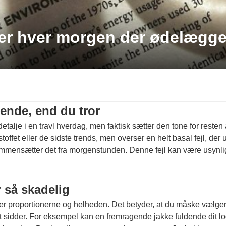
ver hver morgen der ødelægger
ende, end du tror
talje i en travl hverdag, men faktisk sætter den tone for resten
 stoffet eller de sidste trends, men overser en helt basal fejl, de
mmensætter det fra morgenstunden. Denne fejl kan være usynlig 
r så skadelig
ver proportionerne og helheden. Det betyder, at du måske vælger
t sidder. For eksempel kan en fremragende jakke fuldende dit lo