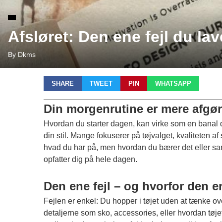
Afsløret: Den ene fejl du la
By Dkms
SHARE
TWEET
PIN
WHATSAPP
Din morgenrutine er mere afgør
Hvordan du starter dagen, kan virke som en banal de
din stil. Mange fokuserer på tøjvalget, kvaliteten af
hvad du har på, men hvordan du bærer det eller sa
opfatter dig på hele dagen.
Den ene fejl – og hvorfor den e
Fejlen er enkel: Du hopper i tøjet uden at tænke o
detaljerne som sko, accessories, eller hvordan tøje