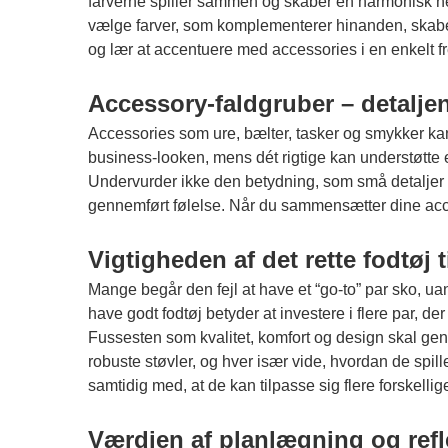
farverne spiller sammen og skaber en harmonisk helh
vælge farver, som komplementerer hinanden, skaber m
og lær at accentuere med accessories i en enkelt 
Accessory-faldgruber – detaljen
Accessories som ure, bælter, tasker og smykker kan
business-looken, mens dét rigtige kan understøtte et
Undervurder ikke den betydning, som små detaljer ha
gennemført følelse. Når du sammensætter dine access
Vigtigheden af det rette fodtøj t
Mange begår den fejl at have et “go-to” par sko, uan
have godt fodtøj betyder at investere i flere par, 
Fussesten som kvalitet, komfort og design skal gen
robuste støvler, og hver især vide, hvordan de spil
samtidig med, at de kan tilpasse sig flere forskellig
Værdien af planlægning og re