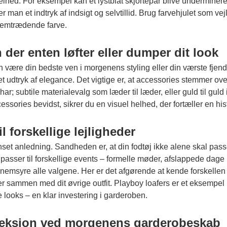
ed. For eksempel kan et lystblåt skjortepar blive undermineret 
an et indtryk af indsigt og selvtillid. Brug farvehjulet som vej
fremtrædende farve.
 der enten løfter eller dumper dit look
 være din bedste ven i morgenens styling eller din værste fjend
 udtryk af elegance. Det vigtige er, at accessories stemmer overe
r; subtile materialevalg som læder til læder, eller guld til gul
ories bevidst, sikrer du en visuel helhed, der fortæller en hist
il forskellige lejligheder
set anledning. Sandheden er, at din fodtøj ikke alene skal passe t
der passer til forskellige events – formelle møder, afslappede d
nemsyre alle valgene. Her er det afgørende at kende forskellen
ler sammen med dit øvrige outfit.
Playboy loafers
er et eksempel p
e looks – en klar investering i garderoben.
fleksion ved morgenens garderobeskab