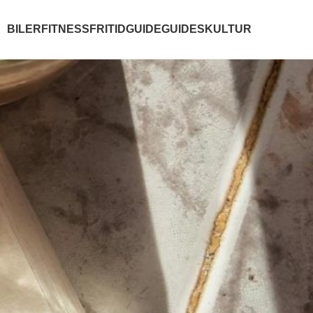
BILER
FITNESS
FRITID
GUIDE
GUIDES
KULTUR