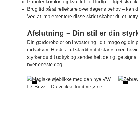
Prioriter komfort og kvalitet i dit fodtøj – tøjet sk
Brug tid på at reflektere over dagens behov – kan du ti
Ved at implementere disse skridt skaber du et udtr
Afslutning – Din stil er din styr
Din garderobe er en investering i dit image og di
indsatsen. Husk, at et stærkt outfit starter med bevi
styrker du dit udtryk og sender helt de rigtige signa
hver eneste dag.