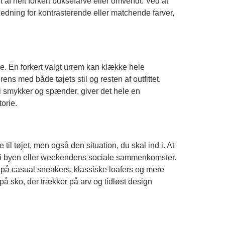
af helt forkert buksefarve eller omvendt. Ved at
ledning for kontrasterende eller matchende farver,
e. En forkert valgt urrem kan klække hele
ns med både tøjets stil og resten af outfittet.
d i smykker og spænder, giver det hele en
orie.
il tøjet, men også den situation, du skal ind i. At
age i byen eller weekendens sociale sammenkomster.
 på casual sneakers, klassiske loafers og mere
å sko, der trækker på arv og tidløst design