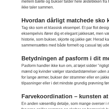
mellem bælte og bukser falder hele æstetikken fra
ikke taler sammen.
Hvordan dårligt matchede sko k
Tag sko som et klassisk eksempel. Et par flot desig
eksempelvis ifører dig et elegant jakkesæt, men væl
historie, som bukser, skjorte og jakke gør. Herad k
sammensættes med både formelt og casual tøj uden 
Betydningen af pasform i dit m
Pasform handler ikke kun om, at tøjet sidder "rigt
mænd og kvinder vælger standardstørrelser uden at ove
for lange ærmer, bukser der strammer eller en jakke
tilpasninger eller i det mindste grundig prøvning før 
Farvekoordination – kunsten at
En anden væsentlig detalje, som mange overser i mo