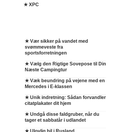
★ XPC
★
Vær sikker på vandet med
svømmeveste fra
sportsforretningen
★
Vælg den Rigtige Sovepose til Din
Næste Campingtur
★
Væk beundring på vejene med en
Mercedes i E-klassen
★
Unik indretning: Sådan forvandler
citatplakater dit hjem
★
Undgå disse faldgruber, når du
tager et sabbatår i udlandet
★
Ulovlig bil i Rusland