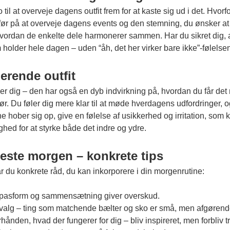
til at overveje dagens outfit frem for at kaste sig ud i det. Hvorf
før på at overveje dagens events og den stemning, du ønsker at u
vordan de enkelte dele harmonerer sammen. Har du sikret dig, a
 som holder hele dagen – uden “åh, det her virker bare ikke”-følelse
gerende outfit
r dig – den har også en dyb indvirkning på, hvordan du får det 
ør. Du føler dig mere klar til at møde hverdagens udfordringer, og d
ober sig op, give en følelse af usikkerhed og irritation, som kan
ghed for at styrke både det indre og ydre.
este morgen – konkrete tips
får du konkrete råd, du kan inkorporere i din morgenrutine:
på pasform og sammensætning giver overskud.
tøjvalg – ting som matchende bælter og sko er små, men afgørende
nden, hvad der fungerer for dig – bliv inspireret, men forbliv tr