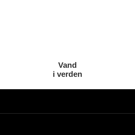
Vand
i verden