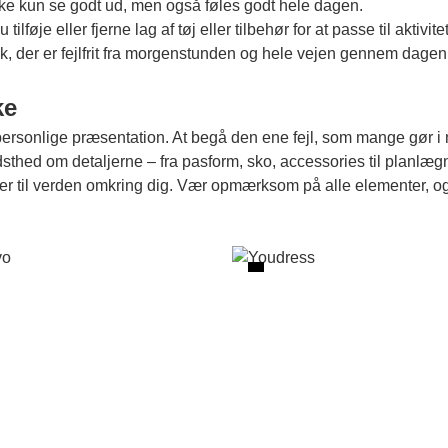
al ikke kun se godt ud, men også føles godt hele dagen.
lføje eller fjerne lag af tøj eller tilbehør for at passe til aktivite
yk, der er fejlfrit fra morgenstunden og hele vejen gennem dagen
ke
n personlige præsentation. At begå den ene fejl, som mange gør
dsthed om detaljerne – fra pasform, sko, accessories til planlægnin
ler til verden omkring dig. Vær opmærksom på alle elementer, og la