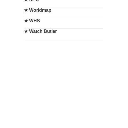
★
Worldmap
★
WHS
★
Watch Butler