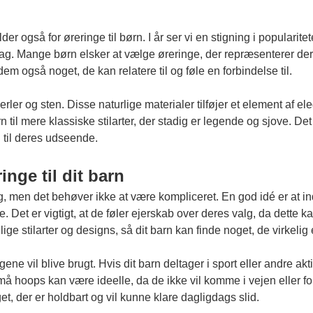
 også for øreringe til børn. I år ser vi en stigning i popularite
smag. Mange børn elsker at vælge øreringe, der repræsenterer der
em også noget, de kan relatere til og føle en forbindelse til.
r og sten. Disse naturlige materialer tilføjer et element af el
 til mere klassiske stilarter, der stadig er legende og sjove. Det 
gi til deres udseende.
nge til dit barn
g, men det behøver ikke at være kompliceret. En god idé er at i
 Det er vigtigt, at de føler ejerskab over deres valg, da dette k
lige stilarter og designs, så dit barn kan finde noget, de virkelig 
ene vil blive brugt. Hvis dit barn deltager i sport eller andre ak
 små hoops kan være ideelle, da de ikke vil komme i vejen eller 
et, der er holdbart og vil kunne klare dagligdags slid.