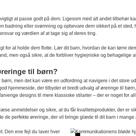
 vigtigt at passe godt på dem. Ligesom med alt andet tilbehør kan
en badning eller svømning og opbevare dem sikkert på et sted, hv
nsvar og værdien af at tage sig af deres ting.
 for at holde dem flotte. Lær dit barn, hvordan de kan tørre dem 
and, men også sikre, at de forbliver hygiejniske og behagelige a
reringe til børn?
l børn, men det kan være en udfordring at navigere i det store u
 god hjemmeside, der tilbyder et bredt udvalg af øreringe til børn
farverige designs til mere klassiske stilarter – der er noget for all
se anmeldelser og sikre, at du får kvalitetsprodukter, der er sikr
 de perfekte øreringe, der vil bringe glæde til dit barn i mange 