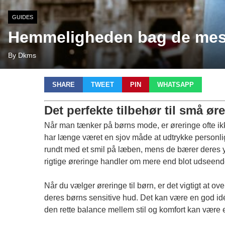
GUIDES
Hemmeligheden bag de mest 
By Dkms
SHARE
TWEET
PIN
WHATSAPP
Det perfekte tilbehør til små ør
Når man tænker på børns mode, er øreringe ofte ikke
har længe været en sjov måde at udtrykke personlighe
rundt med et smil på læben, mens de bærer deres ynd
rigtige øreringe handler om mere end blot udseendet
Når du vælger øreringe til børn, er det vigtigt at o
deres børns sensitive hud. Det kan være en god idé a
den rette balance mellem stil og komfort kan være en