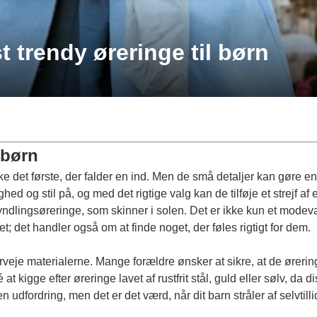
trendy øreringe til børn
ebørn
 det første, der falder en ind. Men de små detaljer kan gøre en s
d og stil på, og med det rigtige valg kan de tilføje et strejf af 
lingsøreringe, som skinner i solen. Det er ikke kun et modevalg
; det handler også om at finde noget, der føles rigtigt for dem.
verveje materialerne. Mange forældre ønsker at sikre, at de øreri
t kigge efter øreringe lavet af rustfrit stål, guld eller sølv, da
 udfordring, men det er det værd, når dit barn stråler af selvtill