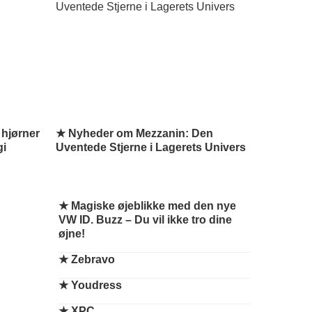
hjørner
★ Nyheder om Mezzanin: Den
gi
Uventede Stjerne i Lagerets Univers
★
Magiske øjeblikke med den nye
VW ID. Buzz – Du vil ikke tro dine
øjne!
★
Zebravo
★
Youdress
★
XPC