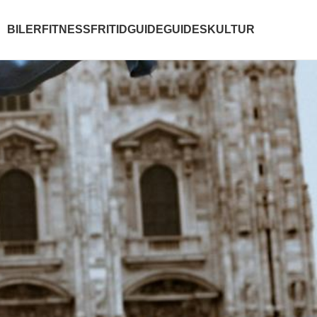
BILER
FITNESS
FRITID
GUIDE
GUIDES
KULTUR