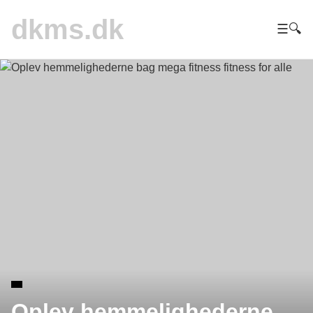
dkms.dk
☰
🔍
Oplev hemmelighederne