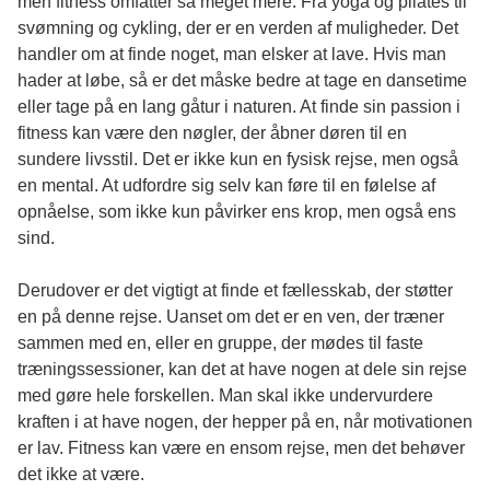
men fitness omfatter så meget mere. Fra yoga og pilates til
svømning og cykling, der er en verden af muligheder. Det
handler om at finde noget, man elsker at lave. Hvis man
hader at løbe, så er det måske bedre at tage en dansetime
eller tage på en lang gåtur i naturen. At finde sin passion i
fitness kan være den nøgler, der åbner døren til en
sundere livsstil. Det er ikke kun en fysisk rejse, men også
en mental. At udfordre sig selv kan føre til en følelse af
opnåelse, som ikke kun påvirker ens krop, men også ens
sind.
Derudover er det vigtigt at finde et fællesskab, der støtter
en på denne rejse. Uanset om det er en ven, der træner
sammen med en, eller en gruppe, der mødes til faste
træningssessioner, kan det at have nogen at dele sin rejse
med gøre hele forskellen. Man skal ikke undervurdere
kraften i at have nogen, der hepper på en, når motivationen
er lav. Fitness kan være en ensom rejse, men det behøver
det ikke at være.