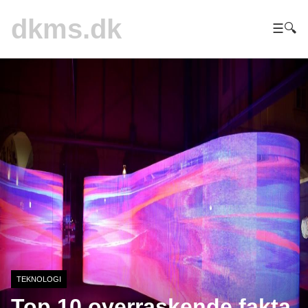
dkms.dk
☰
🔍
TEKNOLOGI
Top 10 overraskende fakta