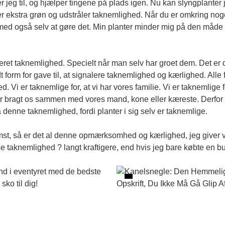
r jeg til, og hjælper tingene på plads igen. Nu kan slyngplanter 
 ekstra grøn og udstråler taknemlighed. Når du er omkring nogen 
ed også selv at gøre det. Min planter minder mig på den måde o
eret taknemlighed. Specielt når man selv har groet dem. Det er 
redt form for gave til, at signalere taknemlighed og kærlighed. Al
 Vi er taknemlige for, at vi har vores familie. Vi er taknemlige fo
 har bragt os sammen med vores mand, kone eller kæreste. Derfor
denne taknemlighed, fordi planter i sig selv er taknemlige.
lomst, så er det al denne opmærksomhed og kærlighed, jeg giver v
ise taknemlighed ? langt kraftigere, end hvis jeg bare købte en