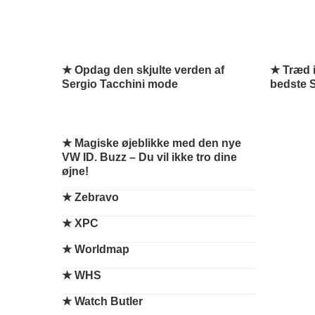
★ Opdag den skjulte verden af
★ Træd i
Sergio Tacchini mode
bedste S
★
Magiske øjeblikke med den nye
VW ID. Buzz – Du vil ikke tro dine
øjne!
★
Zebravo
★
XPC
★
Worldmap
★
WHS
★
Watch Butler