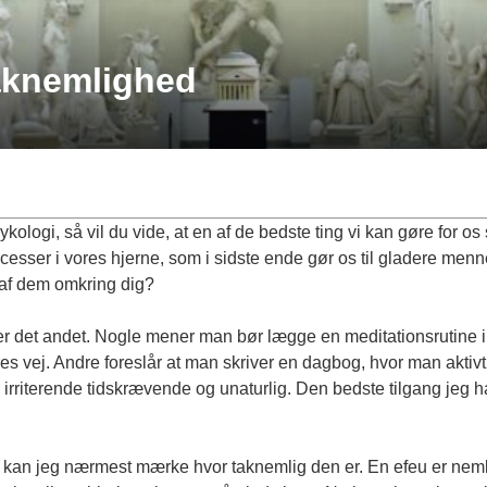
aknemlighed
kologi, så vil du vide, at en af de bedste ting vi kan gøre for os 
esser i vores hjerne, som i sidste ende gør os til gladere mennes
 af dem omkring dig?
ter det andet. Nogle mener man bør lægge en meditationsrutine ind
vej. Andre foreslår at man skriver en dagbog, hvor man aktivt s
irriterende tidskrævende og unaturlig. Den bedste tilgang jeg har
å kan jeg nærmest mærke hvor taknemlig den er. En efeu er neml