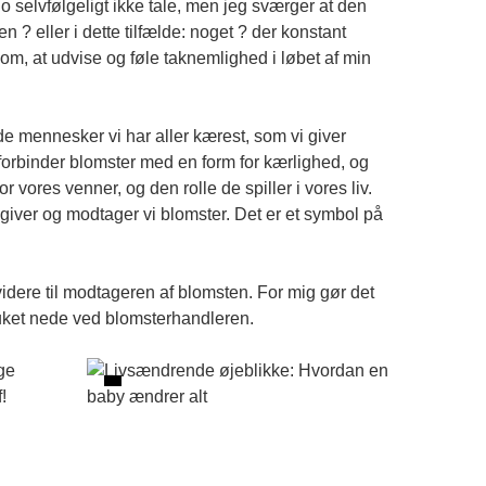
jo selvfølgeligt ikke tale, men jeg sværger at den
? eller i dette tilfælde: noget ? der konstant
m, at udvise og føle taknemlighed i løbet af min
de mennesker vi har aller kærest, som vi giver
le forbinder blomster med en form for kærlighed, og
r vores venner, og den rolle de spiller i vores liv.
 giver og modtager vi blomster. Det er et symbol på
idere til modtageren af blomsten. For mig gør det
 buket nede ved blomsterhandleren.