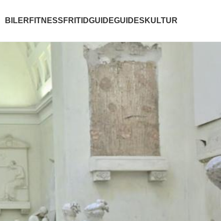
BILER
FITNESS
FRITID
GUIDE
GUIDES
KULTUR