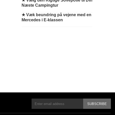
★
Vælg den Rigtige Sovepose til Din
Næste Campingtur
★
Væk beundring på vejene med en
Mercedes i E-klassen
SUBSCRIBE