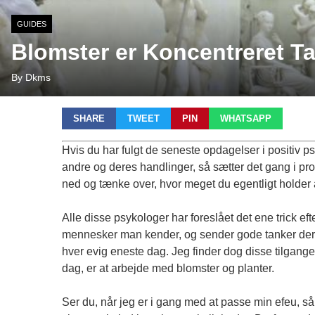
GUIDES
Blomster er Koncentreret T
By Dkms
SHARE
TWEET
PIN
WHATSAPP
Hvis du har fulgt de seneste opdagelser i positiv psy
andre og deres handlinger, så sætter det gang i proc
ned og tænke over, hvor meget du egentligt holder
Alle disse psykologer har foreslået det ene trick ef
mennesker man kender, og sender gode tanker deres 
hver evig eneste dag. Jeg finder dog disse tilgange 
dag, er at arbejde med blomster og planter.
Ser du, når jeg er i gang med at passe min
efeu
, s