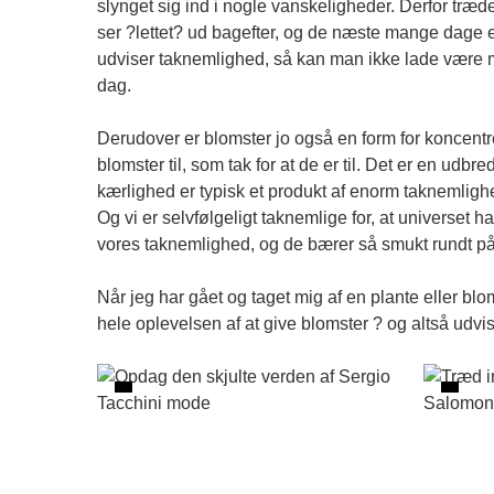
slynget sig ind i nogle vanskeligheder. Derfor træde
ser ?lettet? ud bagefter, og de næste mange dage er
udviser taknemlighed, så kan man ikke lade være m
dag.
Derudover er blomster jo også en form for koncentr
blomster til, som tak for at de er til. Det er en udb
kærlighed er typisk et produkt af enorm taknemlighed.
Og vi er selvfølgeligt taknemlige for, at universet
vores taknemlighed, og de bærer så smukt rundt på 
Når jeg har gået og taget mig af en plante eller b
hele oplevelsen af at give blomster ? og altså udv